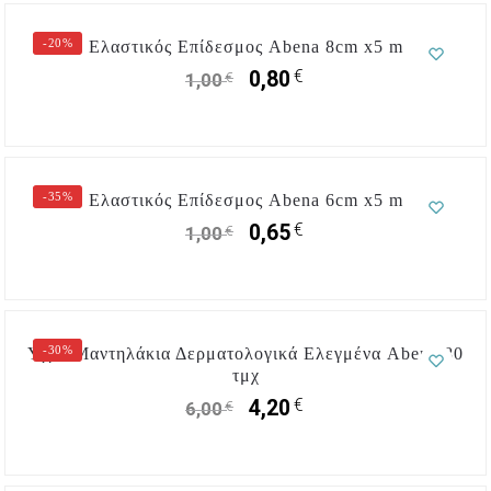
-20%
Ελαστικός Επίδεσμος Abena 8cm x5 m
€
0,80
€
1,00
-35%
Ελαστικός Επίδεσμος Abena 6cm x5 m
€
0,65
€
1,00
-30%
Υγρά Mαντηλάκια Δερματολογικά Ελεγμένα Abena 80
τμχ
€
4,20
€
6,00