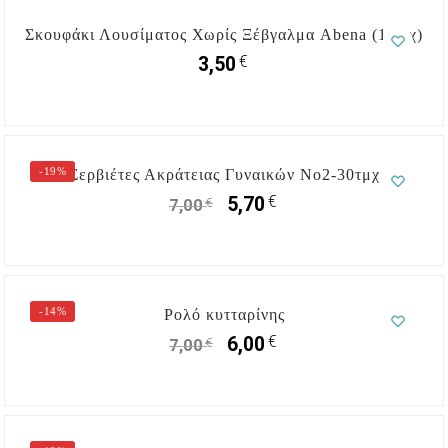
Σκουφάκι Λουσίματος Χωρίς Ξέβγαλμα Abena (1 τμχ)
€
3,50
-19%
Σερβιέτες Ακράτειας Γυναικών No2-30τμχ
€
5,70
€
7,00
-14%
Ρολό κυτταρίνης
€
6,00
€
7,00