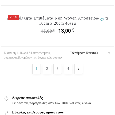
-13%
Αυτοκόλλητα Επιθέματα Non Woven Αποστειρωμένα
10cm x 20cm 40τεμ
€
13,00
€
15,00
Εμφάνιση 1–16 από 54 αποτελέσματα,
συμπεριλαμβανομένων των θυγατρικών μαρκών
1
2
3
4
Δωρεάν αποστολές
Σε όλες τις παραγγελίες άνω των 100€ και εώς 4 κιλά
Εύκολες επιστροφές προϊόντων