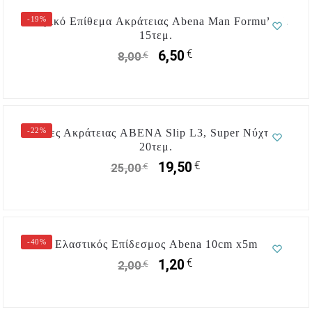
-19%
Ανδρικό Eπίθεμα Aκράτειας Abena Man Formula 2,
15τεμ.
€
6,50
€
8,00
-22%
Πάνες Ακράτειας ABENA Slip L3, Super Νύχτας,
20τεμ.
€
19,50
€
25,00
-40%
Ελαστικός Επίδεσμος Abena 10cm x5m
€
1,20
€
2,00