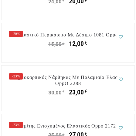
€
20,00
€
24,00
-20%
Ελαστικό Περικάρπιο Με Δέσιμο 1081 Oppo
€
12,00
€
15,00
-23%
Πηχεοκαρπικός Νάρθηκας Με Παλαμιαίο Έλασμα
OppO 2288
€
23,00
€
30,00
-23%
Ωμίτης Ενισχυμένος Ελαστικός Oppo 2172
€
27,00
€
35,00