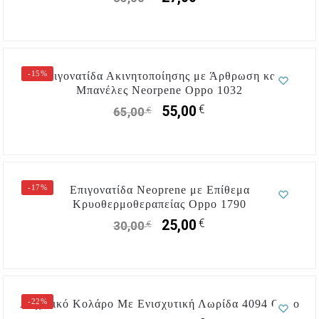
-15%
Επιγονατίδα Ακινητοποίησης με Άρθρωση και
Μπανέλες Neorpene Oppo 1032
€
55,00
€
65,00
-17%
Επιγονατίδα Neoprene με Επίθεμα
Κρυοθερμοθεραπείας Oppo 1790
€
25,00
€
30,00
-22%
Αυχενικό Κολάρο Mε Eνισχυτική Λωρίδα 4094 Οppo