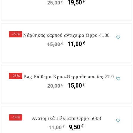
€
19,50
€
25,00
-27%
Νάρθηκας καρπού αντίχειρα Oppo 4188
€
11,00
€
15,00
-25%
Soft Bag Επίθεμα Κρυο-Θερμοθεραπείας 27.9cm
€
15,00
€
20,00
-14%
Ανατομικά Πέλματα Oppo 5003
€
9,50
€
11,00