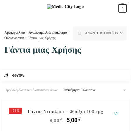
Skip
Skip
0
to
to
navigation
content
Αναζήτηση
Αναζήτηση
Αρχική σελίδα
/
Αναλώσιμα Ανά Ειδικότητα
/
για:
Οδοντιατρικά
/
Γάντια μιας Χρήσης
Γάντια μιας Χρήσης
ΦΊΛΤΡΑ
Προβολή όλων των 5 αποτελεσμάτων
-38%
Γάντια Νιτριλίου – Φούξια 100 τμχ
€
5,00
€
8,00