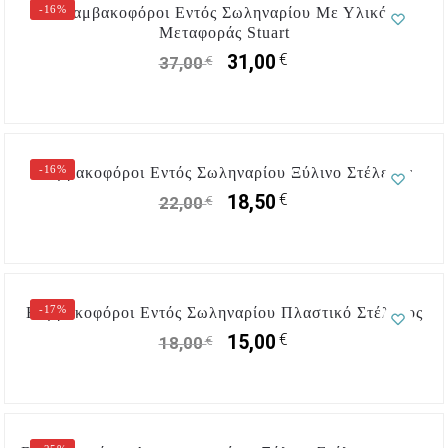
-16%
Βαμβακοφόροι Εντός Σωληναρίου Με Υλικό
Μεταφοράς Stuart
€
31,00
€
37,00
-16%
Βαμβακοφόροι Εντός Σωληναρίου Ξύλινο Στέλεχος
€
18,50
€
22,00
-17%
Βαμβακοφόροι Εντός Σωληναρίου Πλαστικό Στέλεχος
€
15,00
€
18,00