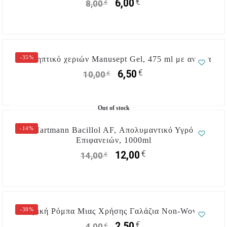
€
6,00
€
8,00
-35%
Αντισηπτικό χεριών Manusept Gel, 475 ml με αντλία
€
6,50
€
10,00
Out of stock
-14%
Hartmann Bacillol AF, Απολυμαντικό Υγρό
Eπιφανειών, 1000ml
€
12,00
€
14,00
-38%
Ιατρική Ρόμπα Μιας Χρήσης Γαλάζια Non-Woven
€
2,50
€
4,00