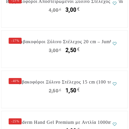
-25%
Βαμβακοφόροι Αποστειρωμένοι Ξύλινο Στέλεχος 15cm
€
3,00
€
4,00
-17%
Βαμβακοφόροι Ξύλινο Στέλεχος 20 cm – Jumbo
€
2,50
€
3,00
-40%
Βαμβακοφόροι Ξύλινο Στέλεχος 15 cm (100 τεμ)
€
1,50
€
2,50
-25%
Boderm Hand Gel Premium με Αντλία 1000ml