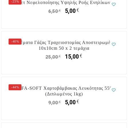
-23%
Σετ Νεφελοποίησης Υψηλής Ροής Ενηλίκων
€
5,00
€
6,50
-40%
Επιθέματα Γάζας Τραχειοστομίας Αποστειρωμένες
10x10cm 50 x 2 τεμάχια
€
15,00
€
25,00
-44%
ALFA-SOFT Χαρτοβάμβακας Λευκότητας 55%
(Διπλωμένος 1kg)
€
5,00
€
9,00