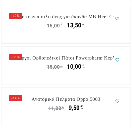
-10%
Υποπτέρνια σιλικόνης για άκανθα MB.Heel Cup
€
13,50
€
15,00
-33%
Ενεργοί Ορθοπεδικοί Πάτοι Powerpharm Kepler
€
10,00
€
15,00
-14%
Ανατομικά Πέλματα Oppo 5003
€
9,50
€
11,00