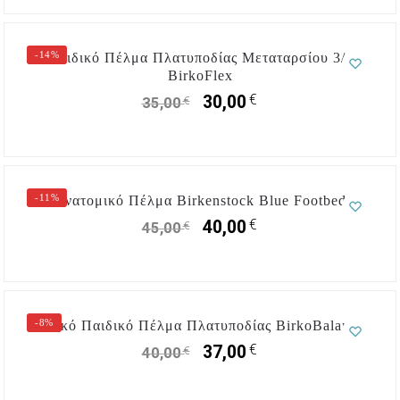
-14%
Παιδικό Πέλμα Πλατυποδίας Μεταταρσίου 3/4
ΒirkoFlex
€
30,00
€
35,00
-11%
Ανατομικό Πέλμα Birkenstock Blue Footbed
€
40,00
€
45,00
-8%
Ολικό Παιδικό Πέλμα Πλατυποδίας BirkoBalance
€
37,00
€
40,00