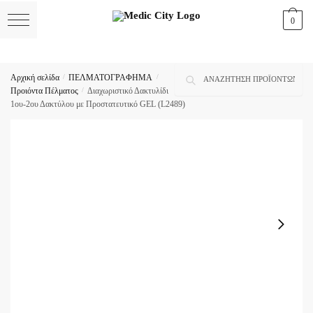
Skip
Skip
0
to
to
navigation
content
Αναζήτηση
Αναζήτηση
Αρχική σελίδα
/
ΠΕΛΜΑΤΟΓΡΑΦΗΜΑ
/
για:
Προιόντα Πέλματος
/
Διαχωριστικό Δακτυλίδι
1ου-2ου Δακτύλου με Προστατευτικό GEL (L2489)