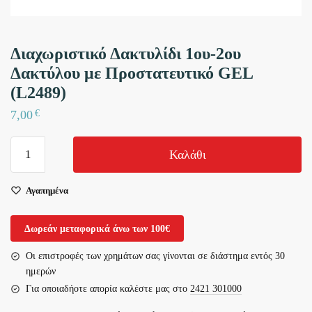
Διαχωριστικό Δακτυλίδι 1ου-2ου
Δακτύλου με Προστατευτικό GEL
(L2489)
€
7,00
Διαχωριστικό
Καλάθι
Δακτυλίδι
1ου-2ου
Αγαπημένα
Δακτύλου
με
Προστατευτικό
Δωρεάν μεταφορικά άνω των 100€
GEL
Οι επιστροφές των χρημάτων σας γίνονται σε διάστημα εντός 30
(L2489)
ημερών
ποσότητα
Για οποιαδήοτε απορία καλέστε μας στο
2421 301000