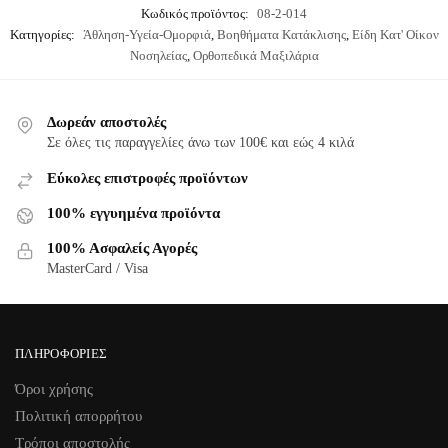
Κωδικός προϊόντος:
08-2-014
Κατηγορίες:
Άθληση-Υγεία-Ομορφιά
,
Βοηθήματα Κατάκλισης
,
Είδη Κατ' Οίκον
Νοσηλείας
,
Ορθοπεδικά Μαξιλάρια
Δωρεάν αποστολές
Σε όλες τις παραγγελίες άνω των 100€ και εώς 4 κιλά
Εύκολες επιστροφές προϊόντων
100% εγγυημένα προϊόντα
100% Ασφαλείς Αγορές
MasterCard / Visa
ΠΛΗΡΟΦΟΡΊΕΣ
Όροι χρήσης
Πολιτική απορρήτου
Τρόποι αποστολής