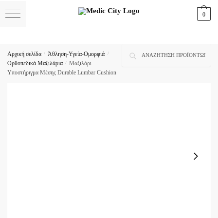
Skip
Skip
0
to
to
navigation
content
Αναζήτηση
Αναζήτηση
Αρχική σελίδα
/
Άθληση-Υγεία-Ομορφιά
/
για:
Ορθοπεδικά Μαξιλάρια
/
Μαξιλάρι
Υποστήριγμα Μέσης Durable Lumbar Cushion