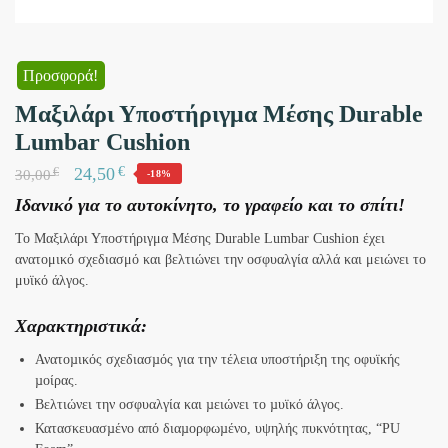
Προσφορά!
Μαξιλάρι Υποστήριγμα Μέσης Durable
Lumbar Cushion
€
24,50
€
30,00
-18%
Ιδανικό για το αυτοκίνητο, το γραφείο και το σπίτι!
Το Μαξιλάρι Υποστήριγμα Μέσης Durable Lumbar Cushion έχει
ανατομικό σχεδιασμό και βελτιώνει την οσφυαλγία αλλά και μειώνει το
μυϊκό άλγος.
Xαρακτηριστικά:
Ανατοµικός σχεδιασµός για την τέλεια υποστήριξη της οφυϊκής
µοίρας.
Βελτιώνει την οσφυαλγία και µειώνει το µυϊκό άλγος.
Κατασκευασµένο από διαµορφωµένο, υψηλής πυκνότητας, “PU