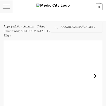
Skip
Skip
0
to
to
navigation
content
Αναζήτηση
Αναζήτηση
Αρχική σελίδα
Ακράτεια
Πάνες
/
/
/
για:
Πάνες Νύχτας ABRI FORM SUPER L2
22τμχ