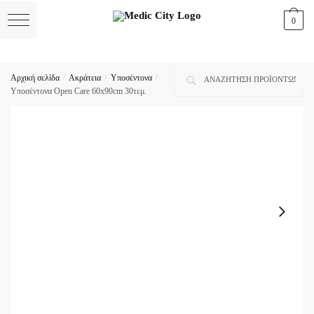
Skip
Skip
0
to
to
navigation
content
Αναζήτηση
Αναζήτηση
Αρχική σελίδα
/
Ακράτεια
/
Υποσέντονα
/
για:
Υποσέντονα Open Care 60x90cm 30τεμ.