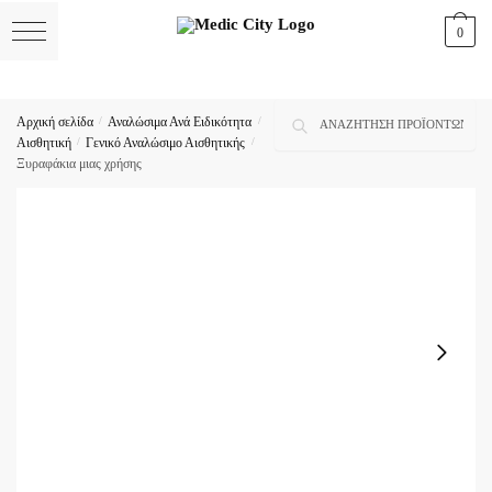
Skip
Skip
0
to
to
navigation
content
Αναζήτηση
Αναζήτηση
Αρχική σελίδα
/
Αναλώσιμα Ανά Ειδικότητα
/
για:
Αισθητική
/
Γενικό Αναλώσιμο Αισθητικής
/
Ξυραφάκια μιας χρήσης