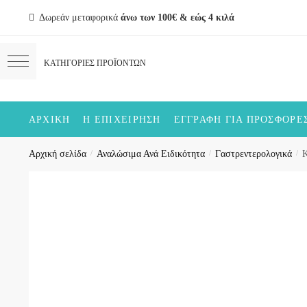
Skip
Skip
Δωρεάν μεταφορικά
άνω των 100€ & εώς 4 κιλά
to
to
navigation
content
ΑΡΧΙΚΉ
Η ΕΠΙΧΕΊΡΗΣΗ
ΕΓΓΡΑΦΉ ΓΙΑ ΠΡΟΣΦΟΡΈ
Αρχική σελίδα
/
Αναλώσιμα Ανά Ειδικότητα
/
Γαστρεντερολογικά
/
Κ