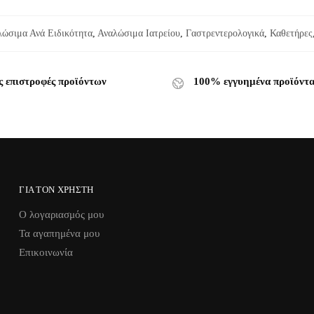
λώσιμα Ανά Ειδικότητα
,
Αναλώσιμα Ιατρείου
,
Γαστρεντερολογικά
,
Καθετήρες
ς επιστροφές προϊόντων
100% εγγυημένα προϊόντ
ΓΙΑ ΤΟΝ ΧΡΉΣΤΗ
Ο λογαριασμός μου
Τα αγαπημένα μου
Επικοινωνία