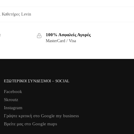
,
Καθετήρες Levin
α
100% Ασφαλείς Αγορές
MasterCard / Visa
ΕΞΩΤΕΡΙΚΟΊ ΣΎΝΔΕΣΜΟΙ – SOCIAL
Facebook
Skroutz
Instagram
Γράψτε κριτική στο Google my business
Βρείτε μας στο Google maps