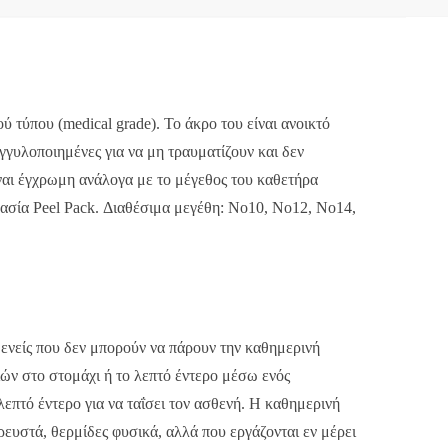
 τύπου (medical grade). Το άκρο του είναι ανοικτό
ογγυλοποιημένες για να μη τραυματίζουν και δεν
ίναι έγχρωμη ανάλογα με το μέγεθος του καθετήρα
ασία Peel Pack. Διαθέσιμα μεγέθη: Νο10, Νο12, Νο14,
θενείς που δεν μπορούν να πάρουν την καθημερινή
ών στο στομάχι ή το λεπτό έντερο μέσω ενός
λεπτό έντερο για να ταΐσει τον ασθενή. Η καθημερινή
ρευστά, θερμίδες φυσικά, αλλά που εργάζονται εν μέρει