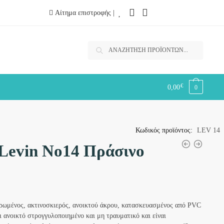
Αίτημα επιστροφής |
Αναζήτηση
Αναζήτηση
για:
€
0,00
0
Κωδικός προϊόντος:
LEV 14
 Levin No14 Πράσινο
ιρωμένος, ακτινοσκιερός, ανοικτού άκρου, κατασκευασμένος από PVC
αι ανοικτό στρογγυλοποιημένο και μη τραυματικό και είναι