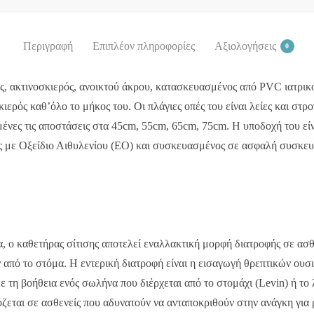
Περιγραφή
Επιπλέον πληροφορίες
Αξιολογήσεις
0
, ακτινοσκιερός, ανοικτού άκρου, κατασκευασμένος από PVC ιατρικού
ιερός καθ’όλο το μήκος του. Οι πλάγιες οπές του είναι λείες και στρ
σμένες τις αποστάσεις στα 45cm, 55cm, 65cm, 75cm. Η υποδοχή του ε
ς με Οξείδιο Αιθυλενίου (ΕΟ) και συσκευασμένος σε ασφαλή συσκευ
α, ο καθετήρας σίτισης αποτελεί εναλλακτική μορφή διατροφής σε ασ
από το στόμα. Η εντερική διατροφή είναι η εισαγωγή θρεπτικών ουσι
ε τη βοήθεια ενός σωλήνα που διέρχεται από το στομάχι (Levin) ή το 
όζεται σε ασθενείς που αδυνατούν να ανταποκριθούν στην ανάγκη για 