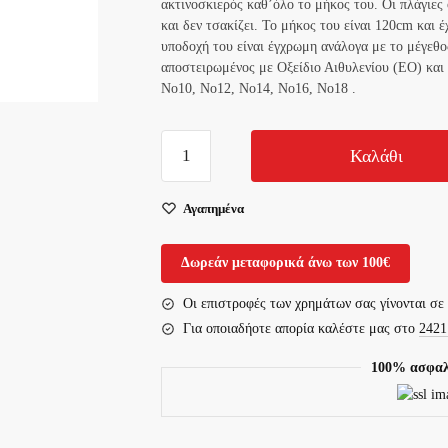
ακτινοσκιερός καθ’όλο το μήκος του. Οι πλάγιες 
και δεν τσακίζει. Το μήκος του είναι 120cm και
υποδοχή του είναι έγχρωμη ανάλογα με το μέγεθο
αποστειρωμένος με Οξείδιο Αιθυλενίου (ΕΟ) και
Νο10, Νο12, Νο14, Νο16, Νο18 .
Καθετήρας
Καλάθι
Σίτισης
Levin
Αγαπημένα
No14
Πράσινο
Δωρεάν μεταφορικά άνω των 100€
(1τεμάχιο)
ποσότητα
Οι επιστροφές των χρημάτων σας γίνονται σε
Για οποιαδήοτε απορία καλέστε μας στο
2421
100% ασφαλ