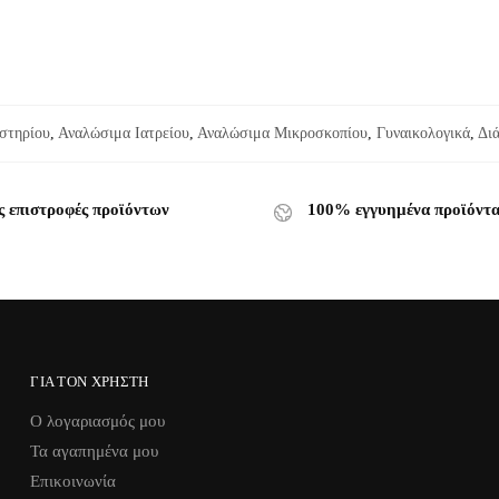
στηρίου
,
Αναλώσιμα Ιατρείου
,
Αναλώσιμα Μικροσκοπίου
,
Γυναικολογικά
,
Δι
ς επιστροφές προϊόντων
100% εγγυημένα προϊόντ
ΓΙΑ ΤΟΝ ΧΡΉΣΤΗ
Ο λογαριασμός μου
Τα αγαπημένα μου
Επικοινωνία