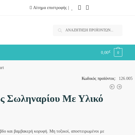
Αίτημα επιστροφής |
Αναζήτηση
Αναζήτηση
για:
€
0,00
0
rt
Κωδικός προϊόντος:
126.005
ς Σωληναρίου Με Υλικό
βδο και βαμβακερή κορυφή. Μη τοξικοί, αποστειρωμένοι με