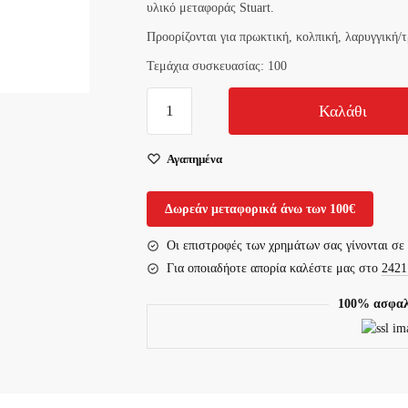
υλικό μεταφοράς Stuart.
Προορίζονται για πρωκτική, κολπική, λαρυγγική/
Τεμάχια συσκευασίας: 100
Βαμβακοφόροι
Καλάθι
Εντός
Σωληναρίου
Αγαπημένα
Με
Υλικό
Δωρεάν μεταφορικά άνω των 100€
Μεταφοράς
Stuart
Οι επιστροφές των χρημάτων σας γίνονται σε
ποσότητα
Για οποιαδήοτε απορία καλέστε μας στο
2421
100% ασφαλ