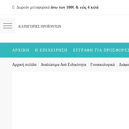
Skip
Skip
Δωρεάν μεταφορικά
άνω των 100€ & εώς 4 κιλά
to
to
navigation
content
ΑΡΧΙΚΉ
Η ΕΠΙΧΕΊΡΗΣΗ
ΕΓΓΡΑΦΉ ΓΙΑ ΠΡΟΣΦΟΡΈ
Αρχική σελίδα
/
Αναλώσιμα Ανά Ειδικότητα
/
Γυναικολογικά
/
Διάφο