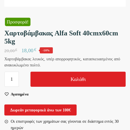
Προσφορά!
Χαρτοβάμβακας Alfa Soft 40cmx60cm
5kg
€
18,00
€
20,00
-10%
Χαρτοβάμβακας λευκός, υπέρ απορροφητικός, κατασκευασμένος από
ανακυκλωμένο πολτό.
Χαρτοβάμβακας
Καλάθι
Alfa
Soft
Αγαπημένα
40cmx60cm
5kg
ποσότητα
Δωρεάν μεταφορικά άνω των 100€
Οι επιστροφές των χρημάτων σας γίνονται σε διάστημα εντός 30
ημερών