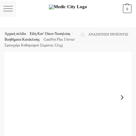
Skip
Skip
0
to
to
navigation
content
Αναζήτηση
Αναζήτηση
Αρχική σελίδα
/
Είδη Κατ' Οίκον Νοσηλείας
/
για:
Βοηθήματα Κατάκλισης
/
GantNet Plus Γάντια/
Σφουγγάρι Kαθαρισμού Σώματος-12τμχ