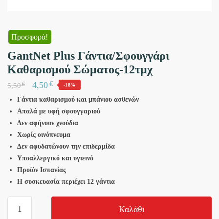
Προσφορά!
GantNet Plus Γάντια/Σφουγγάρι
Kαθαρισμού Σώματος-12τμχ
€
4,50
€
5,50
-18%
Γάντια καθαρισμού και μπάνιου ασθενών
Απαλά με υφή σφουγγαριού
Δεν αφήνουν χνούδια
Χωρίς οινόπνευμα
Δεν αφυδατώνουν την επιδερμίδα
Υποαλλεργικό και υγιεινό
Προϊόν Ισπανίας
Η συσκευασία περιέχει 12 γάντια
GantNet
Καλάθι
Plus