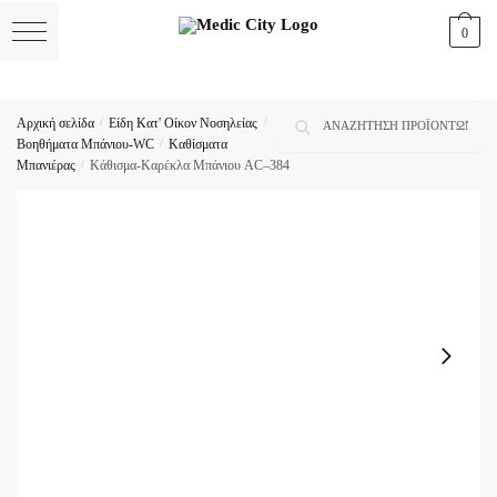
Skip
Skip
0
to
to
navigation
content
Αναζήτηση
Αναζήτηση
Αρχική σελίδα
/
Είδη Κατ' Οίκον Νοσηλείας
/
για:
Βοηθήματα Μπάνιου-WC
/
Καθίσματα
Μπανιέρας
/
Κάθισμα-Καρέκλα Μπάνιου AC–384