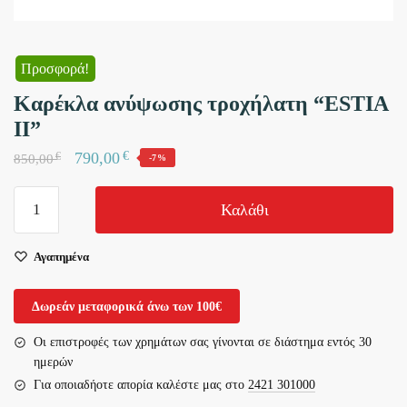
Προσφορά!
Καρέκλα ανύψωσης τροχήλατη “ESTIA
II”
€
790,00
€
850,00
-7%
Καρέκλα
Καλάθι
ανύψωσης
τροχήλατη
Αγαπημένα
“ESTIA
II”
ποσότητα
Δωρεάν μεταφορικά άνω των 100€
Οι επιστροφές των χρημάτων σας γίνονται σε διάστημα εντός 30
ημερών
Για οποιαδήοτε απορία καλέστε μας στο
2421 301000