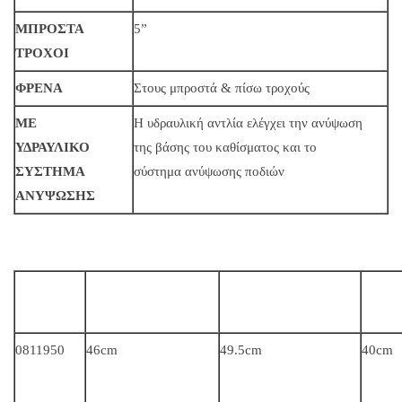
ΜΠΡΟΣΤΑ
5”
ΤΡΟΧΟΙ
ΦΡΕΝΑ
Στους μπροστά & πίσω τροχούς
ΜΕ
Η υδραυλική αντλία ελέγχει την ανύψωση
ΥΔΡΑΥΛΙΚΟ
της βάσης του καθίσματος και το
ΣΥΣΤΗΜΑ
σύστημα ανύψωσης ποδιών
ΑΝΥΨΩΣΗΣ
0811950
46cm
49.5cm
40cm