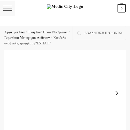
Skip
Skip
0
to
to
navigation
content
Αναζήτηση
Αναζήτηση
Αρχική σελίδα
/
Είδη Κατ' Οίκον Νοσηλείας
/
για:
Γερανάκια Μεταφοράς Ασθενών
/
Καρέκλα
ανύψωσης τροχήλατη “ESTIA II”