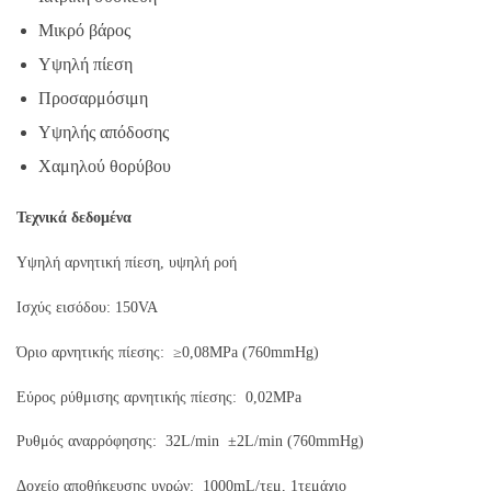
Μικρό βάρος
Υψηλή πίεση
Προσαρμόσιμη
Υψηλής απόδοσης
Χαμηλού θορύβου
Τεχνικά δεδομένα
Υψηλή αρνητική πίεση, υψηλή ροή
Ισχύς εισόδου: 150VA
Όριο αρνητικής πίεσης: ≥0,08MPa (760mmHg)
Εύρος ρύθμισης αρνητικής πίεσης: 0,02MPa
Ρυθμός αναρρόφησης: 32L/min ±2L/min (760mmHg)
Δοχείο αποθήκευσης υγρών: 1000mL/τεμ, 1τεμάχιο