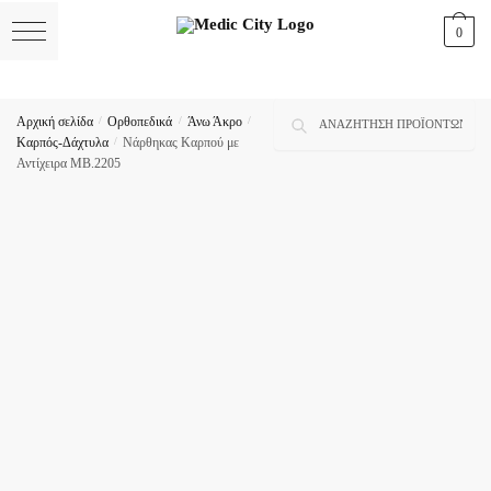
Skip
Skip
0
to
to
navigation
content
Αναζήτηση
Αναζήτηση
Αρχική σελίδα
/
Ορθοπεδικά
/
Άνω Άκρο
/
για:
Καρπός-Δάχτυλα
/
Νάρθηκας Καρπού με
Αντίχειρα MB.2205