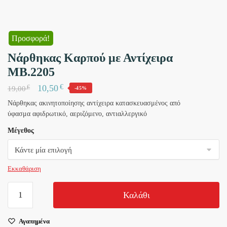
Προσφορά!
Νάρθηκας Καρπού με Αντίχειρα
MB.2205
€
10,50
€
19,00
-45%
Νάρθηκας ακινητοποίησης αντίχειρα κατασκευασμένος από
ύφασμα αφιδρωτικό, αεριζόμενο, αντιαλλεργικό
Μέγεθος
Εκκαθάριση
Νάρθηκας
Καλάθι
Καρπού
με
Αγαπημένα
Αντίχειρα