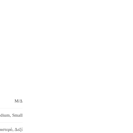
Μ/Δ
dium, Small
ιστερό, Δεξί