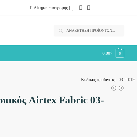
Αίτημα επιστροφής |
Αναζήτηση
Αναζήτηση
για:
€
0,00
0
Κωδικός προϊόντος:
03-2-019
ικός Airtex Fabric 03-