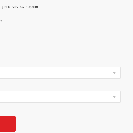
η εκτεινόντων καρπού.
α.