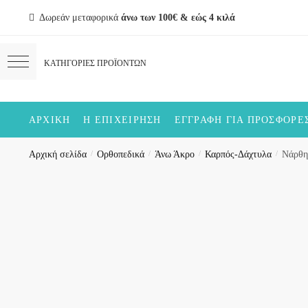
Skip
Skip
Δωρεάν μεταφορικά
άνω των 100€ & εώς 4 κιλά
to
to
navigation
content
ΑΡΧΙΚΉ
Η ΕΠΙΧΕΊΡΗΣΗ
ΕΓΓΡΑΦΉ ΓΙΑ ΠΡΟΣΦΟΡΈ
Αρχική σελίδα
/
Ορθοπεδικά
/
Άνω Άκρο
/
Καρπός-Δάχτυλα
/
Νάρθη