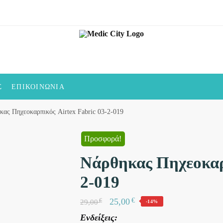
Σ
ΕΠΙΚΟΙΝΩΝΊΑ
κας Πηχεοκαρπικός Airtex Fabric 03-2-019
Προσφορά!
Νάρθηκας Πηχεοκαρπ
2-019
€
25,00
€
29,00
-14%
Ενδείξεις: