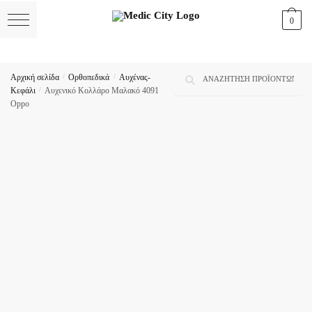
Skip
Skip
0
to
to
navigation
content
Αναζήτηση
Αναζήτηση
Αρχική σελίδα
/
Ορθοπεδικά
/
Αυχένας-
για:
Κεφάλι
/
Αυχενικό Κολλάρο Μαλακό 4091
Oppo