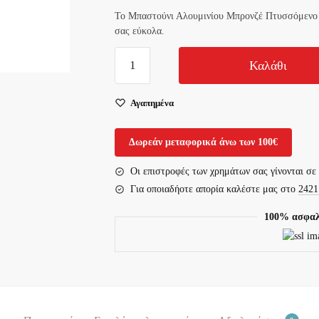
Το Μπαστούνι Αλουμινίου Μπρονζέ Πτυσσόμενο 08
σας εύκολα.
Μπαστούνι
Καλάθι
Αλουμινίου
Μπρονζέ
Αγαπημένα
Πτυσσόμενο
0806520
Δωρεάν μεταφορικά άνω των 100€
Mobiak
ποσότητα
Οι επιστροφές των χρημάτων σας γίνονται σε
Για οποιαδήοτε απορία καλέστε μας στο
2421
100% ασφαλ