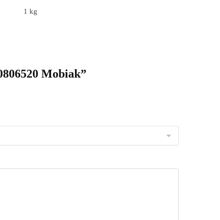
1 kg
0806520 Mobiak”