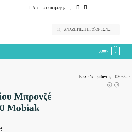
Αίτημα επιστροφής |
Αναζήτηση
Αναζήτηση
για:
€
0,00
0
Κωδικός προϊόντος:
0806520
ίου Μπρονζέ
0 Mobiak
ς!