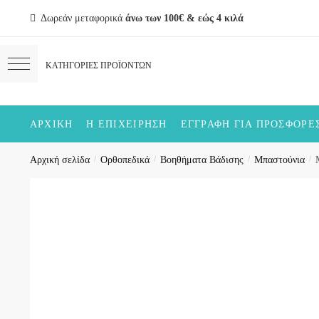
Skip
Skip
Δωρεάν μεταφορικά
άνω των 100€ & εώς 4 κιλά
to
to
navigation
content
ΑΡΧΙΚΉ
Η ΕΠΙΧΕΊΡΗΣΗ
ΕΓΓΡΑΦΉ ΓΙΑ ΠΡΟΣΦΟΡΈ
Αρχική σελίδα
/
Ορθοπεδικά
/
Βοηθήματα Βάδισης
/
Μπαστούνια
/