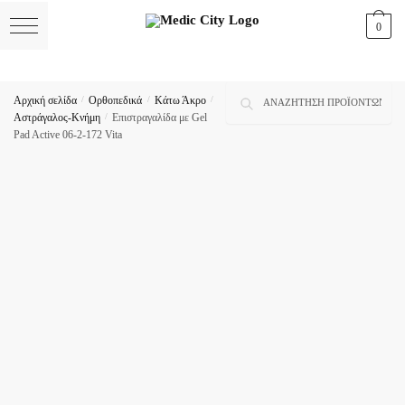
Skip
Skip
0
to
to
navigation
content
Αναζήτηση
Αναζήτηση
Αρχική σελίδα
/
Ορθοπεδικά
/
Κάτω Άκρο
/
για:
Αστράγαλος-Κνήμη
/
Επιστραγαλίδα με Gel
Pad Active 06-2-172 Vita