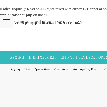
Notice
: require(): Read of 493 bytes failed with errno=12 Cannot all
php-autoloader.php
on line
90
Skip
Skip
Δωρεάν μεταφορικά
άνω των 100€ & εώς 4 κιλά
to
to
navigation
content
ΑΡΧΙΚΉ
Η ΕΠΙΧΕΊΡΗΣΗ
ΕΓΓΡΑΦΉ ΓΙΑ ΠΡΟΣΦΟΡΈ
Αρχική σελίδα
/
Ορθοπεδικά
/
Κάτω Άκρο
/
Αστράγαλος-Κνήμη
/
Κ