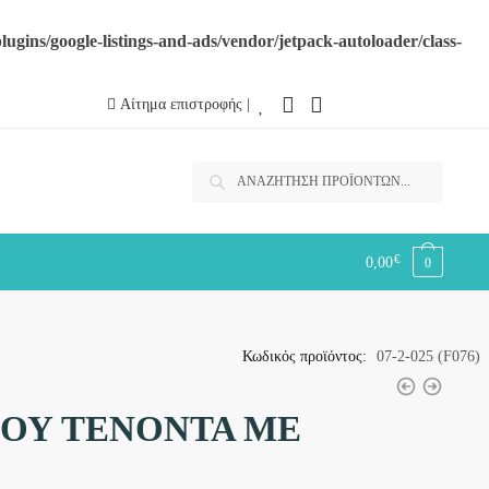
ugins/google-listings-and-ads/vendor/jetpack-autoloader/class-
Αίτημα επιστροφής |
Αναζήτηση
Αναζήτηση
για:
€
0,00
0
Κωδικός προϊόντος:
07-2-025 (F076)
ΙΟΥ ΤΕΝΟΝΤΑ ΜΕ