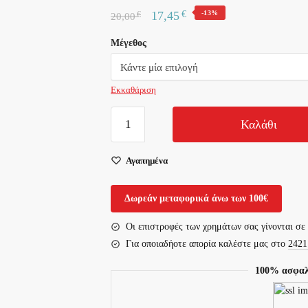
€
17,45
-13%
€
20,00
Μέγεθος
Εκκαθάριση
ΚΑΛΤΣΑ
Καλάθι
ΑΧΙΛΛΕΙΟΥ
ΤΕΝΟΝΤΑ
Αγαπημένα
ΜΕ
ΕΠΙΘΕΜΑ
Δωρεάν μεταφορικά άνω των 100€
GEL
ποσότητα
Οι επιστροφές των χρημάτων σας γίνονται σε
Για οποιαδήοτε απορία καλέστε μας στο
2421
100% ασφαλ