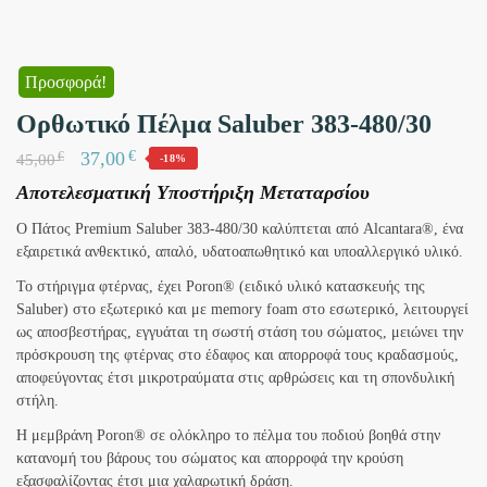
Προσφορά!
Ορθωτικό Πέλμα Saluber 383-480/30
€
37,00
€
45,00
-18%
Αποτελεσματική Υποστήριξη Μεταταρσίου
Ο Πάτος Premium Saluber 383-480/30 καλύπτεται από Alcantara®, ένα
εξαιρετικά ανθεκτικό, απαλό, υδατοαπωθητικό και υποαλλεργικό υλικό.
Το στήριγμα φτέρνας, έχει Poron® (ειδικό υλικό κατασκευής της
Saluber) στο εξωτερικό και με memory foam στο εσωτερικό, λειτουργεί
ως αποσβεστήρας, εγγυάται τη σωστή στάση του σώματος, μειώνει την
πρόσκρουση της φτέρνας στο έδαφος και απορροφά τους κραδασμούς,
αποφεύγοντας έτσι μικροτραύματα στις αρθρώσεις και τη σπονδυλική
στήλη.
Η μεμβράνη Poron® σε ολόκληρο το πέλμα του ποδιού βοηθά στην
κατανομή του βάρους του σώματος και απορροφά την κρούση
εξασφαλίζοντας έτσι μια χαλαρωτική δράση.