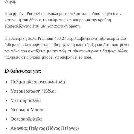
στήλη.
Η μεμβράνη Poron® σε ολόκληρο το πέλμα του ποδιού βοηθά στην
κατανομή του βάρους του σώματος και απορροφά την κρούση
εξασφαλίζοντας έτσι μια χαλαρωτική δράση.
Η εσωτερική σόλα Premium 480.27 περιλαμβάνει ένα τόξο-πελματιαίo
ένθεμa που λειτουργεί ως εμβιομηχανική υποστήριξη και έτσι αποτρέπει
τον πόνο που σχετίζεται με την πελματιαία απονευρωσίτιδα ή/και άλλες
παθήσεις στις οποίες μπορεί να υποβληθεί το πόδι.
Ενδείκνυται για:
Πελματιαία απονευρωσίτιδα
Υπερκεράτωση / Κάλοι
Μεταταρσαλγία
Νεύρωμα Morton
Οστεοαρθρίτιδα
Άκανθας Πτέρνας (Πόνος Πτέρνας)