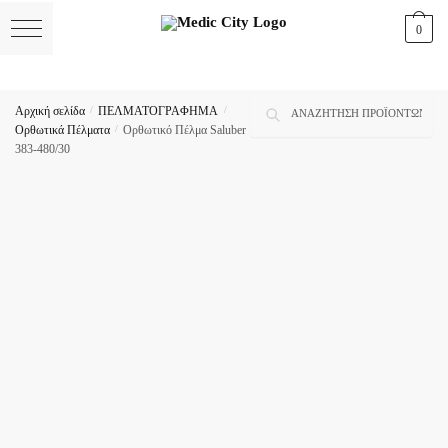
Skip
Skip
0
to
to
navigation
content
Αναζήτηση
Αναζήτηση
Αρχική σελίδα
/
ΠΕΛΜΑΤΟΓΡΑΦΗΜΑ
/
για:
Ορθωτικά Πέλματα
/
Ορθωτικό Πέλμα Saluber
383-480/30