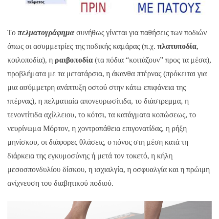
Το
πελματογράφημα
συνήθως γίνεται για παθήσεις των ποδιών
όπως οι ασυμμετρίες της ποδικής καμάρας (π.χ.
πλατυποδία
,
κοιλοποδία), η
ραιβοποδία
(τα πόδια “κοιτάζουν” προς τα μέσα),
προβλήματα με τα μετατάρσια, η άκανθα πτέρνας (πρόκειται για
μια ασύμμετρη ανάπτυξη οστού στην κάτω επιφάνεια της
πτέρνας), η πελματιαία απονευρωσίτιδα, το διάστρεμμα, η
τενοντίτιδα αχίλλειου, το κότσι, τα κατάγματα κοπώσεως, το
νευρίνωμα Μόρτον, η χοντροπάθεια επιγονατίδας, η ρήξη
μηνίσκου, οι διάφορες θλάσεις, ο πόνος στη μέση κατά τη
διάρκεια της εγκυμοσύνης ή μετά τον τοκετό, η κήλη
μεσοσπονδυλίου δίσκου, η ισχιαλγία, η οσφυαλγία και η πρώιμη
ανίχνευση του διαβητικού ποδιού.