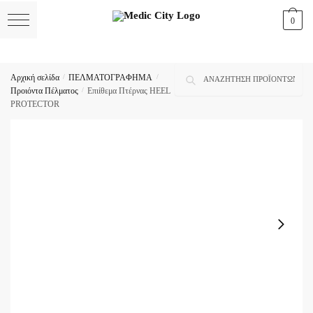
Skip
Skip
0
to
to
navigation
content
Αναζήτηση
Αναζήτηση
Αρχική σελίδα
/
ΠΕΛΜΑΤΟΓΡΑΦΗΜΑ
/
για:
Προιόντα Πέλματος
/
Επιίθεμα Πτέρνας HEEL
PROTECTOR