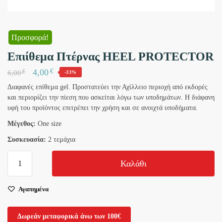
Προσφορά!
Επιίθεμα Πτέρνας HEEL PROTECTOR
€
4,00
€
6,00
-33%
Διαφανές επίθεμα gel. Προστατεύει την Αχίλλειο περιοχή από εκδορές
και περιορίζει την πίεση που ασκείται λόγω των υποδημάτων. Η διάφανη
υφή του προϊόντος επιτρέπει την χρήση και σε ανοιχτά υποδήματα.
Μέγεθος:
Οne size
Συσκευασία:
2 τεμάχια
Επιίθεμα
Καλάθι
Πτέρνας
HEEL
Αγαπημένα
PROTECTOR
ποσότητα
Δωρεάν μεταφορικά άνω των 100€